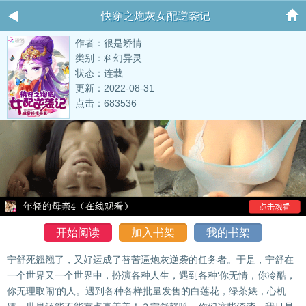
快穿之炮灰女配逆袭记
作者：很是矫情
类别：科幻异灵
状态：连载
更新：2022-08-31
点击：683536
开始阅读
加入书架
我的书架
宁舒死翘翘了，又好运成了替苦逼炮灰逆袭的任务者。于是，宁舒在
一个世界又一个世界中，扮演各种人生，遇到各种‘你无情，你冷酷，
你无理取闹’的人。遇到各种各样批量发售的白莲花，绿茶婊，心机