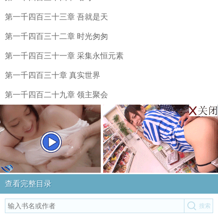
第一千四百三十三章 吾就是天
第一千四百三十二章 时光匆匆
第一千四百三十一章 采集永恒元素
第一千四百三十章 真实世界
第一千四百二十九章 领主聚会
查看完整目录